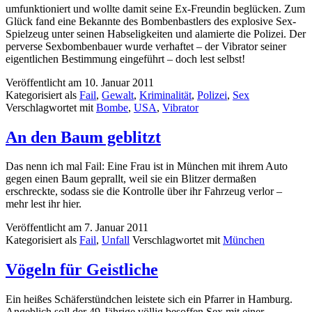
umfunktioniert und wollte damit seine Ex-Freundin beglücken. Zum
Glück fand eine Bekannte des Bombenbastlers des explosive Sex-
Spielzeug unter seinen Habseligkeiten und alamierte die Polizei. Der
perverse Sexbombenbauer wurde verhaftet – der Vibrator seiner
eigentlichen Bestimmung eingeführt – doch lest selbst!
Veröffentlicht am
10. Januar 2011
Kategorisiert als
Fail
,
Gewalt
,
Kriminalität
,
Polizei
,
Sex
Verschlagwortet mit
Bombe
,
USA
,
Vibrator
An den Baum geblitzt
Das nenn ich mal Fail: Eine Frau ist in München mit ihrem Auto
gegen einen Baum geprallt, weil sie ein Blitzer dermaßen
erschreckte, sodass sie die Kontrolle über ihr Fahrzeug verlor –
mehr lest ihr hier.
Veröffentlicht am
7. Januar 2011
Kategorisiert als
Fail
,
Unfall
Verschlagwortet mit
München
Vögeln für Geistliche
Ein heißes Schäferstündchen leistete sich ein Pfarrer in Hamburg.
Angeblich soll der 49-Jährige völlig besoffen Sex mit einer