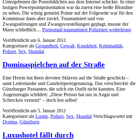
Untergebenen die Pornobildchen aus dem Internet schickte. In einer
lustigen Powerpointpräsentation war da zuerst eine heiße Blondine
zu sehen. Die witzig gemeint Pointe auf der Folgeseite war für den
Kommissar dann aber zuviel. Traumatisiert und von
Zwangsstörungen und Zwangsvorstellungen geplagt, musste der
Mann schließlich…
Pornomail traumatisiert Polizisten
weiterlesen
Veröffentlicht am
6. Januar 2011
Kategorisiert als
Gesundheit
,
Gewalt
,
Krankheit
,
Kriminalität
,
Polizei
,
Sex
,
Skandal
Dominaspielchen auf der Straße
Eine Herrin hat ihren devoten Sklaven auf die Straße geschickt –
samt Ledermaske und Ganzkörperregenanzug. Das verschreckte die
Günzburger Passanten, die solch ein Outfit nicht kannten. Eine
Augenzeugin schildert: „Diese Person hat uns in Angst und
Schrecken versetzt“ – doch lest selbst!
Veröffentlicht am
5. Januar 2011
Kategorisiert als
Lustig
,
Polizei
,
Sex
,
Skandal
Verschlagwortet mit
Donina
,
Günzburg
Luxushotel fällt durch