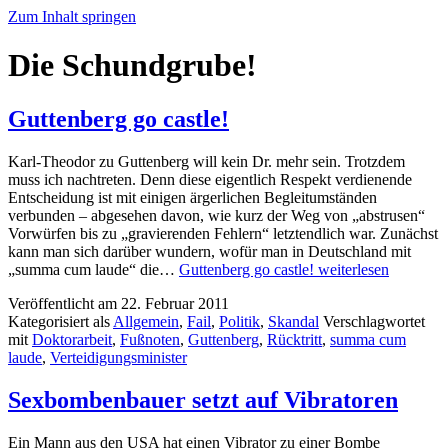
Zum Inhalt springen
Die Schundgrube!
Guttenberg go castle!
Karl-Theodor zu Guttenberg will kein Dr. mehr sein. Trotzdem
muss ich nachtreten. Denn diese eigentlich Respekt verdienende
Entscheidung ist mit einigen ärgerlichen Begleitumständen
verbunden – abgesehen davon, wie kurz der Weg von „abstrusen“
Vorwürfen bis zu „gravierenden Fehlern“ letztendlich war. Zunächst
kann man sich darüber wundern, wofür man in Deutschland mit
„summa cum laude“ die…
Guttenberg go castle!
weiterlesen
Veröffentlicht am
22. Februar 2011
Kategorisiert als
Allgemein
,
Fail
,
Politik
,
Skandal
Verschlagwortet
mit
Doktorarbeit
,
Fußnoten
,
Guttenberg
,
Rücktritt
,
summa cum
laude
,
Verteidigungsminister
Sexbombenbauer setzt auf Vibratoren
Ein Mann aus den USA hat einen Vibrator zu einer Bombe